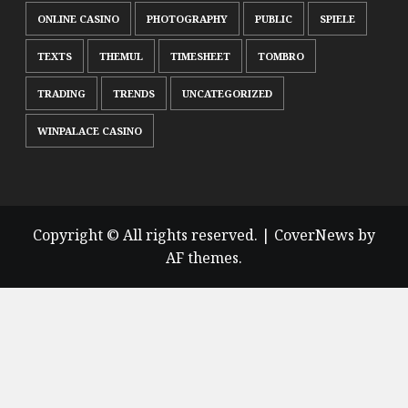
ONLINE CASINO
PHOTOGRAPHY
PUBLIC
SPIELE
TEXTS
THEMUL
TIMESHEET
TOMBRO
TRADING
TRENDS
UNCATEGORIZED
WINPALACE CASINO
Copyright © All rights reserved.
|
CoverNews
by
AF themes.