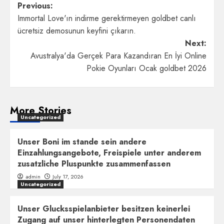
Previous:
Immortal Love'ın indirme gerektirmeyen goldbet canlı
ücretsiz demosunun keyfini çıkarın.
Next:
Avustralya'da Gerçek Para Kazandıran En İyi Online
Pokie Oyunları Ocak goldbet 2026
More Stories
Uncategorized
Unser Boni im stande sein andere
Einzahlungsangebote, Freispiele unter anderem
zusatzliche Pluspunkte zusammenfassen
admin
July 17, 2026
Uncategorized
Unser Glucksspielanbieter besitzen keinerlei
Zugang auf unser hinterlegten Personendaten