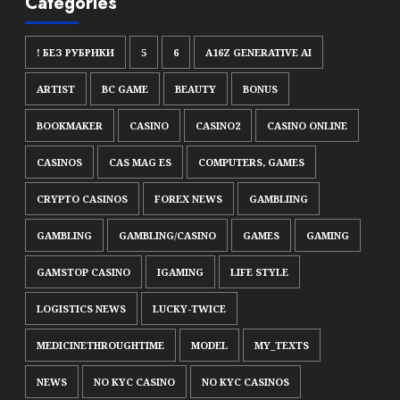
Categories
! БЕЗ РУБРИКИ
5
6
A16Z GENERATIVE AI
ARTIST
BC GAME
BEAUTY
BONUS
BOOKMAKER
CASINO
CASINO2
CASINO ONLINE
CASINOS
CAS MAG ES
COMPUTERS, GAMES
CRYPTO CASINOS
FOREX NEWS
GAMBLIING
GAMBLING
GAMBLING/CASINO
GAMES
GAMING
GAMSTOP CASINO
IGAMING
LIFE STYLE
LOGISTICS NEWS
LUCKY-TWICE
MEDICINETHROUGHTIME
MODEL
MY_TEXTS
NEWS
NO KYC CASINO
NO KYC CASINOS