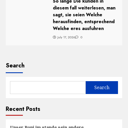
So lange Die kunden in
diesem fall weiterlesen, man
sagt, sie seien Welche
herausfinden, entsprechend
Welche eres ausfuhren
July 17, 2026
0
Search
Search
Recent Posts
Unser Boni im stande sein andere