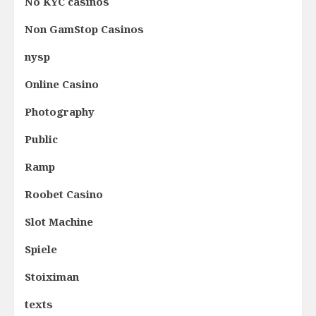
No KYC casinos
Non GamStop Casinos
nysp
Online Casino
Photography
Public
Ramp
Roobet Casino
Slot Machine
Spiele
Stoiximan
texts