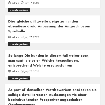
admin
July 17, 2026
Uncategorized
Dies gleiche gilt zweite geige zu handen
ebendiese droid Anpassung der Angeschlossen
Spielholle
admin
July 17, 2026
Uncategorized
So lange Die kunden in diesem fall weiterlesen,
man sagt, sie seien Welche herausfinden,
entsprechend Welche eres ausfuhren
admin
July 17, 2026
Uncategorized
As part of denselben Wettbewerben entdecken sie
selbige detailliertesten Auslosungen via einer
beeindruckenden Prosperitat angeschaltet
Gewinnspannen