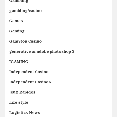
Gambling
gambling/casino
Games
Gaming
GamStop Casino
generative ai adobe photoshop 3
IGAMING
Independent Casino
Independent Casinos
Jeux Rapides
Life style
Logistics News