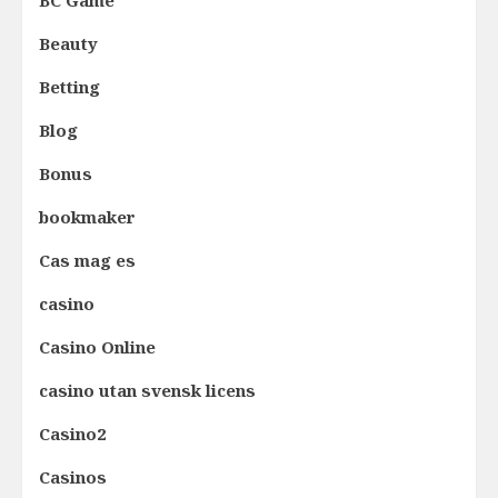
Beauty
Betting
Blog
Bonus
bookmaker
Cas mag es
casino
Casino Online
casino utan svensk licens
Casino2
Casinos