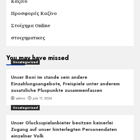
Καζίνο
Προσφορές Καζίνο
Στοίχημα Online
στοιχηματικες
You may have missed
Uncategorized
Unser Boni im stande sein andere
Einzahlungsangebote, Freispiele unter anderem
zusatzliche Pluspunkte zusammenfassen
admin
July 17, 2026
Uncategorized
Unser Glucksspielanbieter besitzen keinerlei
Zugang auf unser hinterlegten Personendaten
einzelner Volk