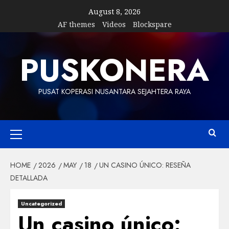
August 8, 2026
AF themes
Videos
Blockspare
PUSKONERA
PUSAT KOPERASI NUSANTARA SEJAHTERA RAYA
HOME
2026
MAY
18
UN CASINO ÚNICO: RESEÑA
DETALLADA
Uncategorized
Un casino único: