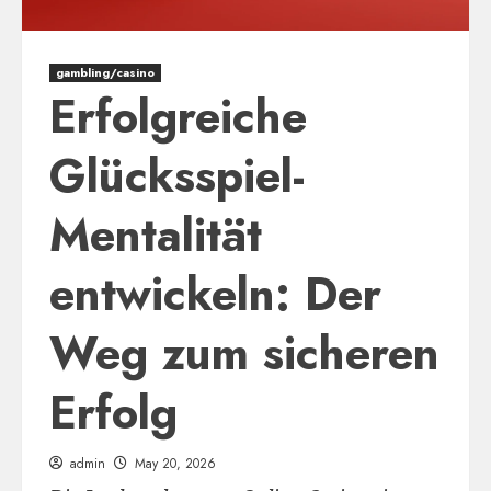
gambling/casino
Erfolgreiche
Glücksspiel-
Mentalität
entwickeln: Der
Weg zum sicheren
Erfolg
admin
May 20, 2026