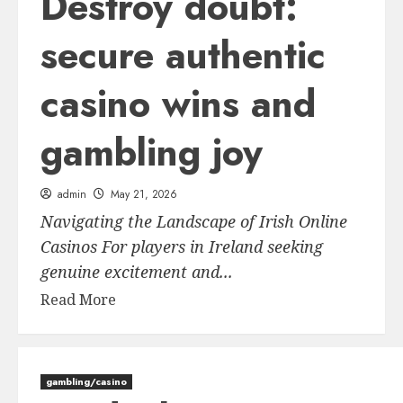
Destroy doubt:
secure authentic
casino wins and
gambling joy
admin
May 21, 2026
Navigating the Landscape of Irish Online
Casinos For players in Ireland seeking
genuine excitement and...
Read More
gambling/casino