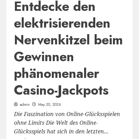
Entdecke den
elektrisierenden
Nervenkitzel beim
Gewinnen
phänomenaler
Casino-Jackpots
admin
May 20, 2026
Die Faszination von Online-Glücksspielen
ohne Limits Die Welt des Online-
Glücksspiels hat sich in den letzten...