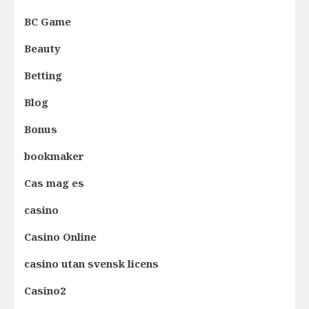
BC Game
Beauty
Betting
Blog
Bonus
bookmaker
Cas mag es
casino
Casino Online
casino utan svensk licens
Casino2