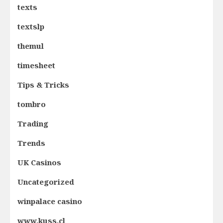
texts
textslp
themul
timesheet
Tips & Tricks
tombro
Trading
Trends
UK Casinos
Uncategorized
winpalace casino
www.kuss.cl