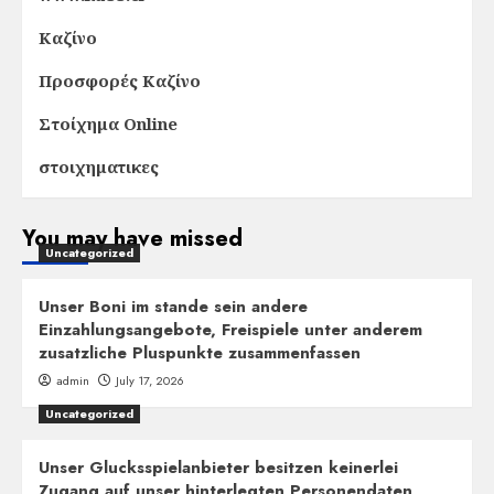
Καζίνο
Προσφορές Καζίνο
Στοίχημα Online
στοιχηματικες
You may have missed
Uncategorized
Unser Boni im stande sein andere
Einzahlungsangebote, Freispiele unter anderem
zusatzliche Pluspunkte zusammenfassen
admin
July 17, 2026
Uncategorized
Unser Glucksspielanbieter besitzen keinerlei
Zugang auf unser hinterlegten Personendaten