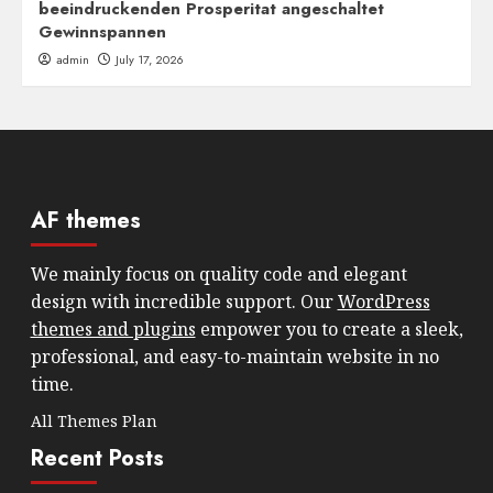
beeindruckenden Prosperitat angeschaltet
Gewinnspannen
admin
July 17, 2026
AF themes
We mainly focus on quality code and elegant
design with incredible support. Our
WordPress
themes and plugins
empower you to create a sleek,
professional, and easy-to-maintain website in no
time.
All Themes Plan
Recent Posts