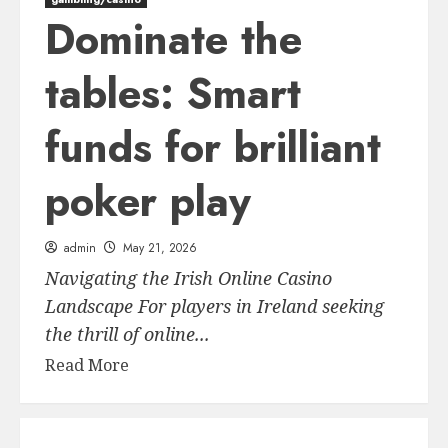
Dominate the
tables: Smart
funds for brilliant
poker play
admin
May 21, 2026
Navigating the Irish Online Casino
Landscape For players in Ireland seeking
the thrill of online...
Read More