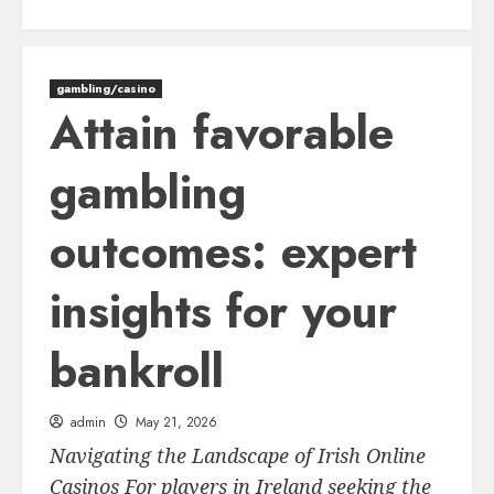
gambling/casino
Attain favorable
gambling
outcomes: expert
insights for your
bankroll
admin
May 21, 2026
Navigating the Landscape of Irish Online
Casinos For players in Ireland seeking the