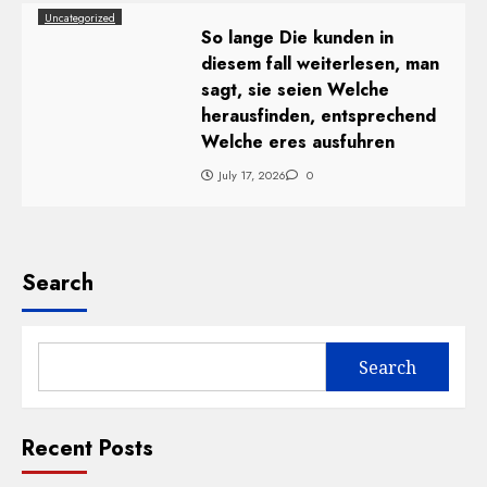
Uncategorized
So lange Die kunden in
diesem fall weiterlesen, man
sagt, sie seien Welche
herausfinden, entsprechend
Welche eres ausfuhren
July 17, 2026
0
Search
Search
Recent Posts