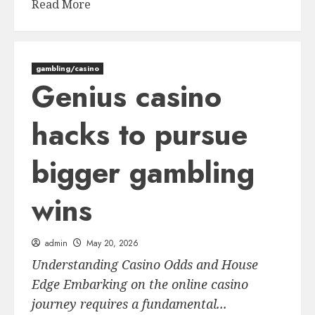
Read More
gambling/casino
Genius casino
hacks to pursue
bigger gambling
wins
admin
May 20, 2026
Understanding Casino Odds and House
Edge Embarking on the online casino
journey requires a fundamental...