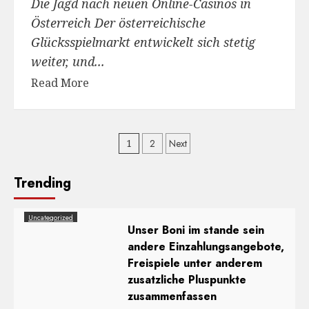
Die Jagd nach neuen Online-Casinos in
Österreich Der österreichische
Glücksspielmarkt entwickelt sich stetig
weiter, und...
Read More
1
2
Next
Trending
Uncategorized
Unser Boni im stande sein
andere Einzahlungsangebote,
Freispiele unter anderem
zusatzliche Pluspunkte
zusammenfassen