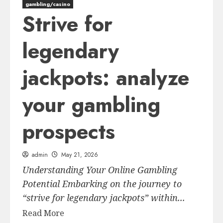
gambling/casino
Strive for
legendary
jackpots: analyze
your gambling
prospects
admin
May 21, 2026
Understanding Your Online Gambling
Potential Embarking on the journey to
“strive for legendary jackpots” within...
Read More