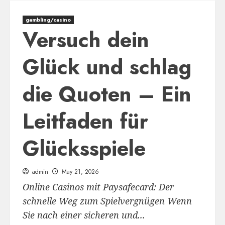
gambling/casino
Versuch dein
Glück und schlag
die Quoten – Ein
Leitfaden für
Glücksspiele
admin
May 21, 2026
Online Casinos mit Paysafecard: Der
schnelle Weg zum Spielvergnügen Wenn
Sie nach einer sicheren und...