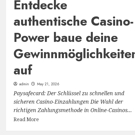
Entdecke
authentische Casino-
Power baue deine
Gewinnmöglichkeite
auf
admin
May 21, 2026
Paysafecard: Der Schlüssel zu schnellen und
sicheren Casino-Einzahlungen Die Wahl der
richtigen Zahlungsmethode in Online-Casinos...
Read More